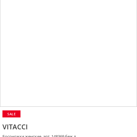
SALE
VITACCI
Босоножки женские, арт. 148369 беж.л.