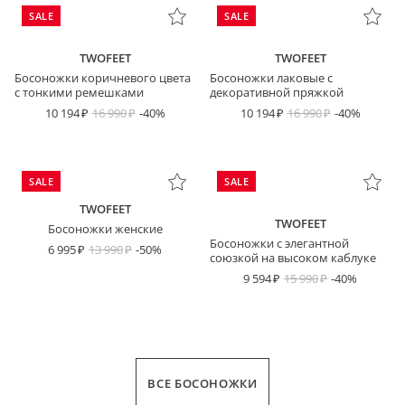
SALE
SALE
TWOFEET
TWOFEET
Босоножки коричневого цвета
Босоножки лаковые с
с тонкими ремешками
декоративной пряжкой
10 194
16 990
-40%
10 194
16 990
-40%
SALE
SALE
TWOFEET
TWOFEET
Босоножки женские
Босоножки с элегантной
6 995
13 990
-50%
союзкой на высоком каблуке
9 594
15 990
-40%
ВСЕ БОСОНОЖКИ