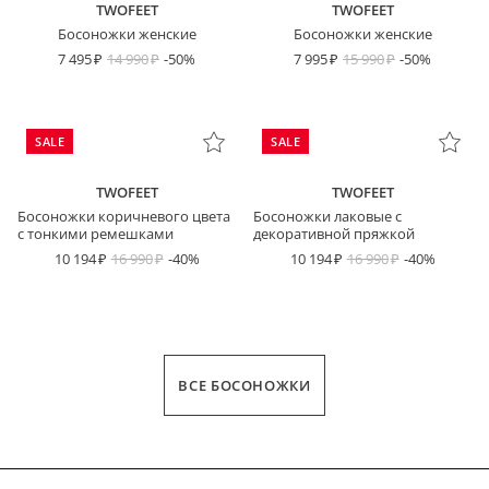
TWOFEET
TWOFEET
Босоножки женские
Босоножки женские
7 495
14 990
-50%
7 995
15 990
-50%
SALE
SALE
TWOFEET
TWOFEET
Босоножки коричневого цвета
Босоножки лаковые с
с тонкими ремешками
декоративной пряжкой
10 194
16 990
-40%
10 194
16 990
-40%
ВСЕ БОСОНОЖКИ