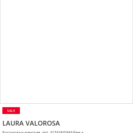
SALE
LAURA VALOROSA
Босоножки женские, арт. 417418/03#3 беж.к.