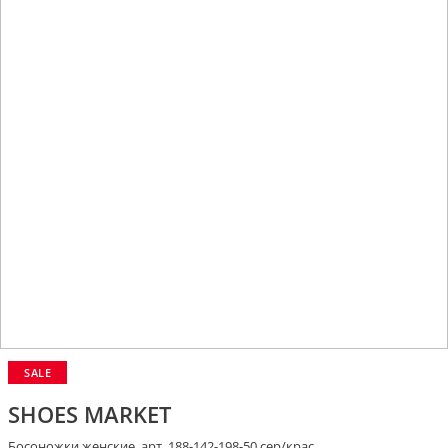
SALE
SHOES MARKET
Босоножки женские, арт. 188-142-198-50 сер/крас