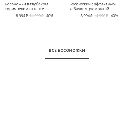
Босоножки в глубоком
Босоножки с эффектным
коричневом оттенке
каблуком-рюмочкой
8 994
14 990
-40%
8 994
14 990
-40%
ВСЕ БОСОНОЖКИ