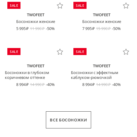
SALE
SALE
TWOFEET
TWOFEET
Босоножки женские
Босоножки женские
5 995
11 990
-50%
7 995
15 990
-50%
SALE
SALE
TWOFEET
TWOFEET
Босоножки в глубоком
Босоножки с эффектным
коричневом оттенке
каблуком-рюмочкой
8 994
14 990
-40%
8 994
14 990
-40%
ВСЕ БОСОНОЖКИ