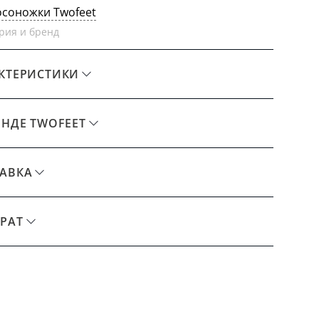
осоножки Twofeet
рия и бренд
КТЕРИСТИКИ
ЕНДЕ TWOFEET
АВКА
РАТ