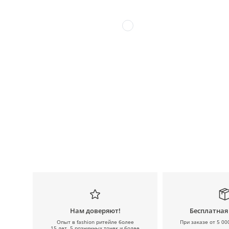
Нам доверяют!
Бесплатная
Опыт в fashion ритейле более
При заказе от 5 00
15 лет, 5 розничных точек и более