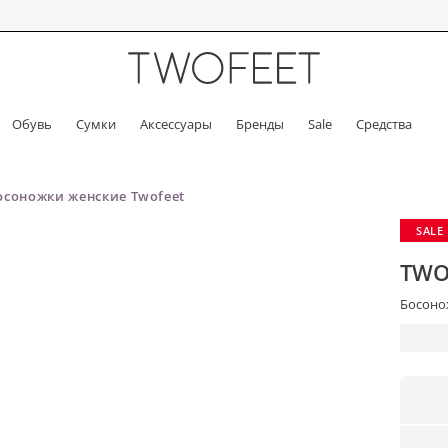
Обувь
Сумки
Аксессуары
Бренды
Sale
Средства
осоножки женские Twofeet
SALE
TWO
Босонож