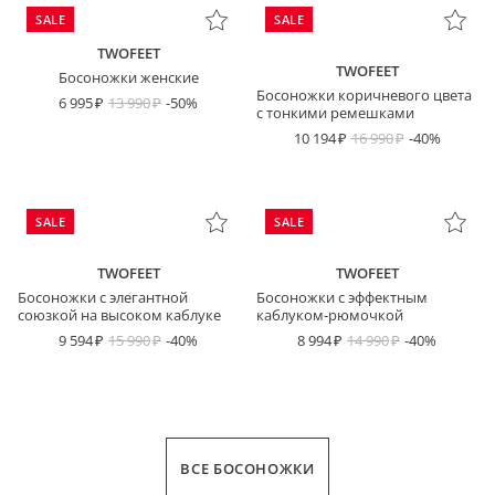
SALE
SALE
TWOFEET
TWOFEET
Босоножки женские
Босоножки коричневого цвета
6 995
13 990
-50%
с тонкими ремешками
10 194
16 990
-40%
SALE
SALE
TWOFEET
TWOFEET
Босоножки с элегантной
Босоножки с эффектным
союзкой на высоком каблуке
каблуком-рюмочкой
9 594
15 990
-40%
8 994
14 990
-40%
ВСЕ БОСОНОЖКИ