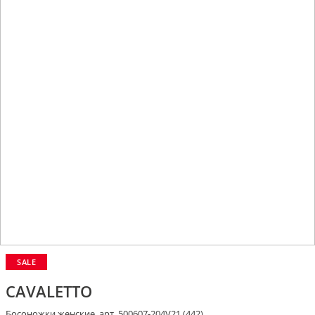
SALE
CAVALETTO
Босоножки женские, арт. 500607-204V21 (442)