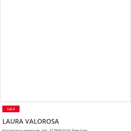
SALE
LAURA VALOROSA
Босоножки женские, арт. 417846/01#1 беж/син.