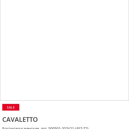
SALE
CAVALETTO
Босоножки женские, арт. 500501-202V21 (457-Z2)