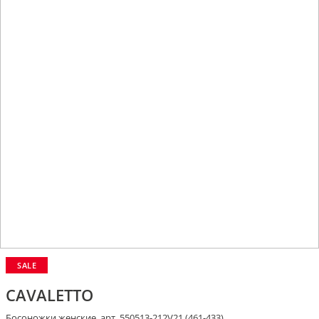
SALE
CAVALETTO
Босоножки женские, арт. 550513-212V21 (461-433)