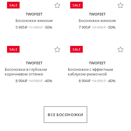
SALE
SALE
TWOFEET
TWOFEET
Босоножки женские
Босоножки женские
5 995
11 990
-50%
7 995
15 990
-50%
SALE
SALE
TWOFEET
TWOFEET
Босоножки в глубоком
Босоножки с эффектным
коричневом оттенке
каблуком-рюмочкой
8 994
14 990
-40%
8 994
14 990
-40%
ВСЕ БОСОНОЖКИ