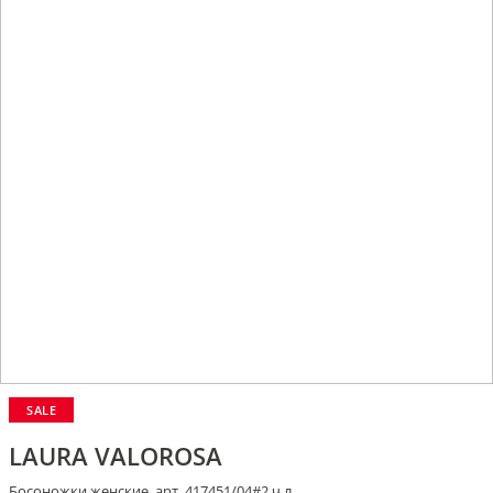
SALE
LAURA VALOROSA
Босоножки женские, арт. 417451/04#2 ч.л.