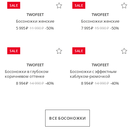
SALE
SALE
TWOFEET
TWOFEET
Босоножки женские
Босоножки женские
5 995
11 990
-50%
7 995
15 990
-50%
SALE
SALE
TWOFEET
TWOFEET
Босоножки в глубоком
Босоножки с эффектным
коричневом оттенке
каблуком-рюмочкой
8 994
14 990
-40%
8 994
14 990
-40%
ВСЕ БОСОНОЖКИ