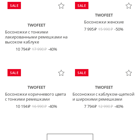
SALE
SALE
TWOFEET
Босоножки женские
TWOFEET
7 995
15 990
-50%
Босоножки с тонкими
лакированными ремешками на
высоком каблуке
10 794
17 990
-40%
SALE
SALE
TWOFEET
TWOFEET
Босоножки коричневого цвета
Босоножки с каблуком-щепкой
с тонкими ремешками
и широкими ремешками
10 194
16 990
-40%
7 794
12 990
-40%