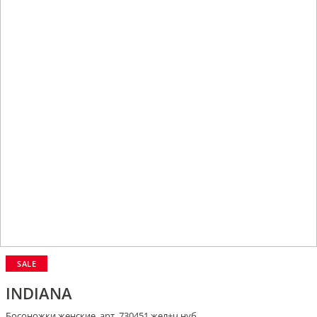
SALE
INDIANA
Босоножки женские, арт. 730451 жел+ч.нуб.