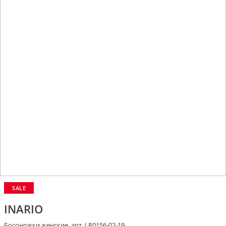
SALE
INARIO
Босоножки женские, арт. LR0156-02-19