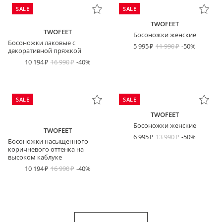
SALE
SALE
TWOFEET
TWOFEET
Босоножки женские
Босоножки лаковые с
5 995
11 990
-50%
декоративной пряжкой
10 194
16 990
-40%
SALE
SALE
TWOFEET
Босоножки женские
TWOFEET
6 995
13 990
-50%
Босоножки насыщенного
коричневого оттенка на
высоком каблуке
10 194
16 990
-40%