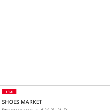
SALE
SHOES MARKET
Босоножки женские, арт. 619-9107 1-911-TY