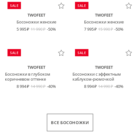
SALE
SALE
TWOFEET
TWOFEET
Босоножки женские
Босоножки женские
5 995
11 990
-50%
7 995
15 990
-50%
SALE
SALE
TWOFEET
TWOFEET
Босоножки в глубоком
Босоножки с эффектным
коричневом оттенке
каблуком-рюмочкой
8 994
14 990
-40%
8 994
14 990
-40%
ВСЕ БОСОНОЖКИ