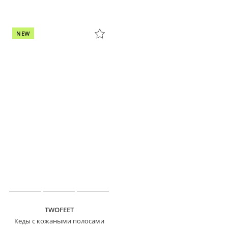
NEW
TWOFEET
Кеды с кожаными полосами