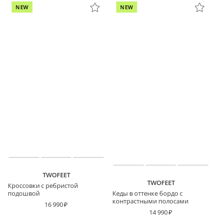
NEW
NEW
TWOFEET
TWOFEET
Кроссовки с ребристой
подошвой
Кеды в оттенке бордо с
контрастными полосами
16 990
14 990