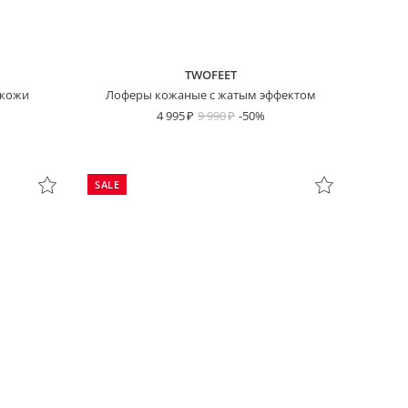
TWOFEET
 кожи
Лоферы кожаные с жатым эффектом
4 995
9 990
-50%
SALE