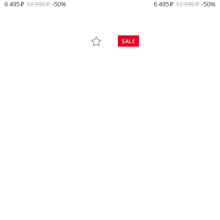
6 495
12 990
-50%
6 495
12 990
-50%
SALE