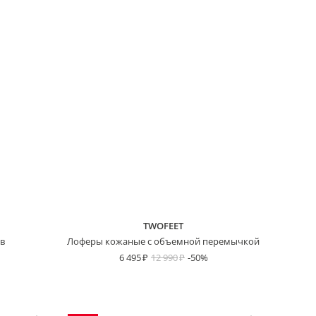
TWOFEET
в
Лоферы кожаные с объемной перемычкой
6 495
12 990
-50%