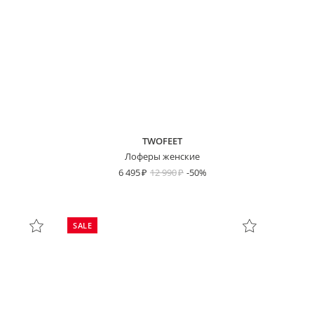
TWOFEET
Лоферы женские
6 495
12 990
-50%
SALE