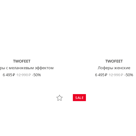
TWOFEET
TWOFEET
ры с меланжевым эффектом
Лоферы женские
6 495
12 990
-50%
6 495
12 990
-50%
SALE