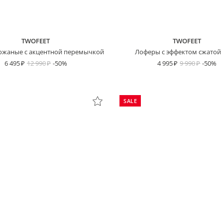
TWOFEET
TWOFEET
ожаные с акцентной перемычкой
Лоферы с эффектом сжатой
6 495
12 990
-50%
4 995
9 990
-50%
SALE