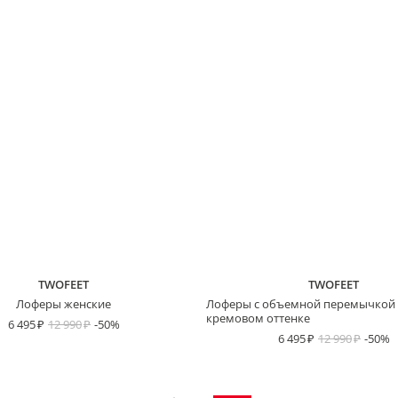
TWOFEET
TWOFEET
Лоферы женские
Лоферы с объемной перемычкой 
кремовом оттенке
6 495
12 990
-50%
6 495
12 990
-50%