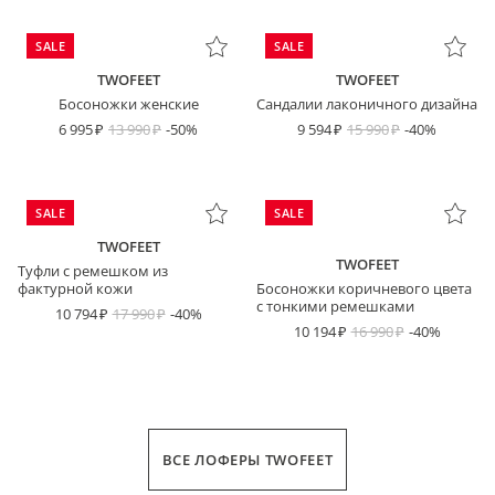
SALE
SALE
TWOFEET
TWOFEET
Босоножки женские
Сандалии лаконичного дизайна
6 995
13 990
-50%
9 594
15 990
-40%
SALE
SALE
TWOFEET
TWOFEET
Туфли с ремешком из
фактурной кожи
Босоножки коричневого цвета
с тонкими ремешками
10 794
17 990
-40%
10 194
16 990
-40%
ВСЕ ЛОФЕРЫ TWOFEET