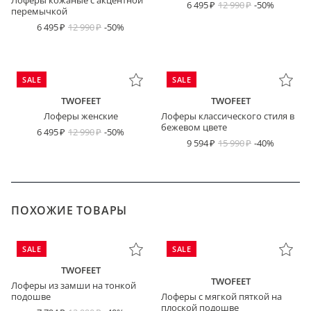
Лоферы кожаные с акцентной
6 495
12 990
-50%
перемычкой
6 495
12 990
-50%
SALE
SALE
TWOFEET
TWOFEET
Лоферы женские
Лоферы классического стиля в
бежевом цвете
6 495
12 990
-50%
9 594
15 990
-40%
ПОХОЖИЕ ТОВАРЫ
SALE
SALE
TWOFEET
TWOFEET
Лоферы из замши на тонкой
подошве
Лоферы с мягкой пяткой на
плоской подошве