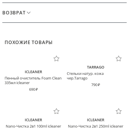
ВОЗВРАТ
ПОХОЖИЕ ТОВАРЫ
TARRAGO
ICLEANER
Стельки натур. кожа
Пенный очиститель Foam Clean
чер.Tarrago
335мл icleaner
790
690
ICLEANER
ICLEANER
Nano-Чистка 2в1 100ml icleaner
Nano-Чистка 2в1 250ml icleaner