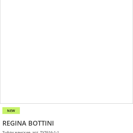
NEW
REGINA BOTTINI
Туфли женские, арт. TYZ616-1-1