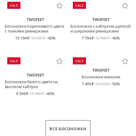
SALE
SALE
TWOFEET
TWOFEET
Босоножки коричневого цвета
Босоножки с каблуком-щепкой
с тонкими ремешками
и широкими ремешками
10 194
16 990
-40%
7 794
12 990
-40%
SALE
SALE
TWOFEET
TWOFEET
Босоножки женские
Босоножки белого цвета на
7 495
14 990
-50%
высоком каблуке
9 594
15 990
-40%
ВСЕ БОСОНОЖКИ