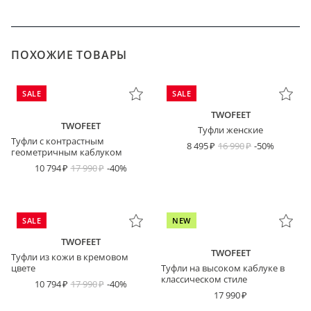
ПОХОЖИЕ ТОВАРЫ
SALE
SALE
TWOFEET
TWOFEET
Туфли женские
Туфли с контрастным
8 495
16 990
-50%
геометричным каблуком
10 794
17 990
-40%
SALE
NEW
TWOFEET
TWOFEET
Туфли из кожи в кремовом
цвете
Туфли на высоком каблуке в
классическом стиле
10 794
17 990
-40%
17 990