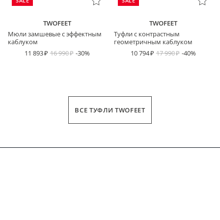
SALE
SALE
TWOFEET
TWOFEET
Мюли замшевые с эффектным
Туфли с контрастным
каблуком
геометричным каблуком
11 893
16 990
-30%
10 794
17 990
-40%
ВСЕ ТУФЛИ TWOFEET