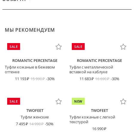
МЫ РЕКОМЕНДУЕМ
SALE
SALE
ROMANTIC PERCENTAGE
ROMANTIC PERCENTAGE
Туфли кожаные в бежевом
Туфли с металлической
оттенке
вставкой на каблуке
11 193
15 990
-30%
11 683
16 690
-30%
SALE
NEW
TWOFEET
TWOFEET
Туфли женские
Туфли кожаные с легкой
текстурой
7 495
14 990
-50%
16 990