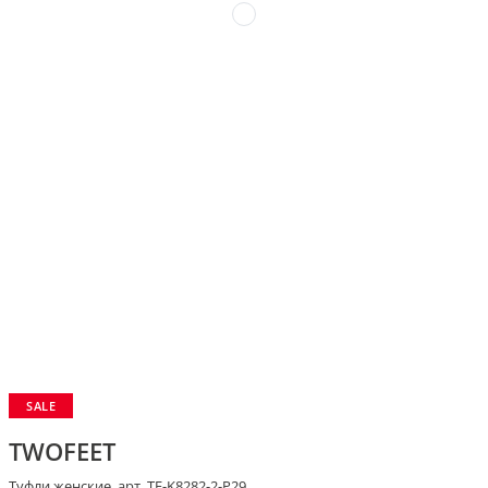
SALE
TWOFEET
Туфли женские, арт. TF-K8282-2-P29