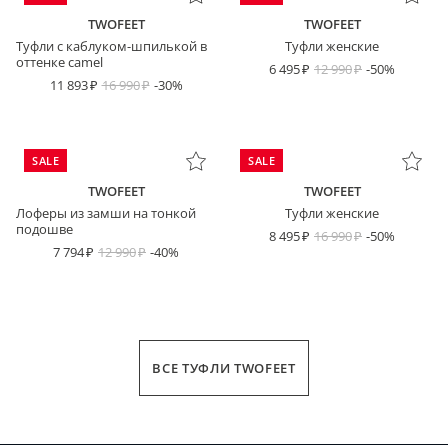
TWOFEET
TWOFEET
Туфли с каблуком-шпилькой в
Туфли женские
оттенке camel
6 495
12 990
-50%
11 893
16 990
-30%
SALE
SALE
TWOFEET
TWOFEET
Лоферы из замши на тонкой
Туфли женские
подошве
8 495
16 990
-50%
7 794
12 990
-40%
ВСЕ ТУФЛИ TWOFEET