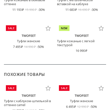
Туфли кожаные в бежевом
Туфли с металлической
оттенке
вставкой на каблуке
11 193
15 990
-30%
11 683
16 690
-30%
SALE
NEW
TWOFEET
TWOFEET
Туфли женские
Туфли кожаные с легкой
текстурой
7 495
14 990
-50%
16 990
ПОХОЖИЕ ТОВАРЫ
SALE
SALE
TWOFEET
TWOFEET
Туфли с каблуком-шпилькой в
Туфли женские
оттенке camel
6 495
12 990
-50%