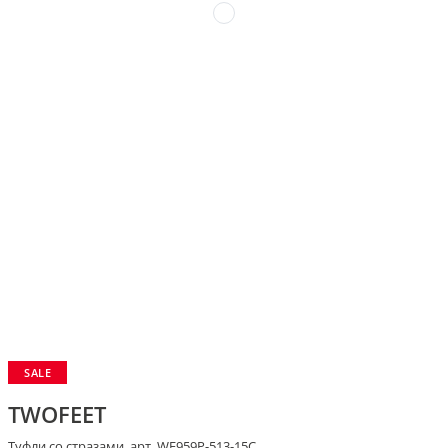
SALE
TWOFEET
Туфли со стразами, арт. WF959P-513-15C