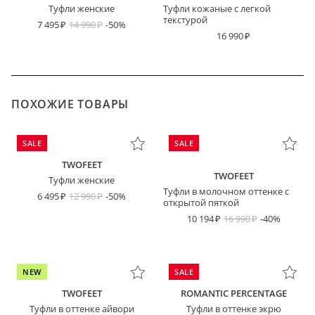
Туфли женские
Туфли кожаные с легкой
текстурой
7 495
14 990
-50%
16 990
ПОХОЖИЕ ТОВАРЫ
SALE
SALE
TWOFEET
TWOFEET
Туфли женские
Туфли в молочном оттенке с
6 495
12 990
-50%
открытой пяткой
10 194
16 990
-40%
NEW
SALE
TWOFEET
ROMANTIC PERCENTAGE
Туфли в оттенке айвори
Туфли в оттенке экрю