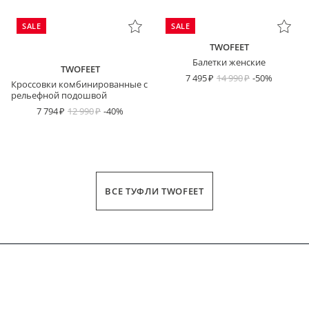
SALE
SALE
TWOFEET
Балетки женские
TWOFEET
7 495
14 990
-50%
Кроссовки комбинированные с
рельефной подошвой
7 794
12 990
-40%
ВСЕ ТУФЛИ TWOFEET