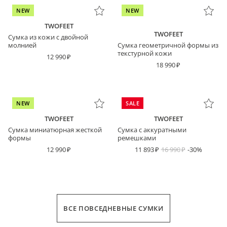
NEW
NEW
TWOFEET
TWOFEET
Сумка из кожи с двойной
молнией
Сумка геометричной формы из
текстурной кожи
12 990
18 990
NEW
SALE
TWOFEET
TWOFEET
Сумка миниатюрная жесткой
Сумка с аккуратными
формы
ремешками
12 990
11 893
16 990
-30%
ВСЕ ПОВСЕДНЕВНЫЕ СУМКИ