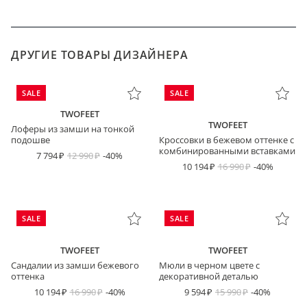
ДРУГИЕ ТОВАРЫ ДИЗАЙНЕРА
SALE
SALE
TWOFEET
TWOFEET
Лоферы из замши на тонкой
подошве
Кроссовки в бежевом оттенке с
комбинированными вставками
7 794
12 990
-40%
10 194
16 990
-40%
SALE
SALE
TWOFEET
TWOFEET
Сандалии из замши бежевого
Мюли в черном цвете с
оттенка
декоративной деталью
10 194
16 990
-40%
9 594
15 990
-40%