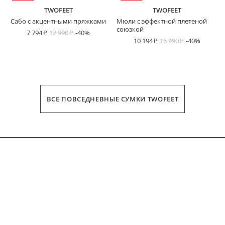
TWOFEET
TWOFEET
Сабо с акцентными пряжками
Мюли с эффектной плетеной
союзкой
7 794
12 990
-40%
10 194
16 990
-40%
ВСЕ ПОВСЕДНЕВНЫЕ СУМКИ TWOFEET