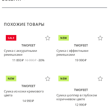
ПОХОЖИЕ ТОВАРЫ
SALE
NEW
TWOFEET
TWOFEET
Сумка с аккуратными
Сумка с эффектными
ремешками
ремешками
11 893
16 990
-30%
19 990
NEW
NEW
TWOFEET
TWOFEET
Сумка из кожи кремового
цвета
Сумка шоппер в глубоком
коричневом цвете
14 990
12 990