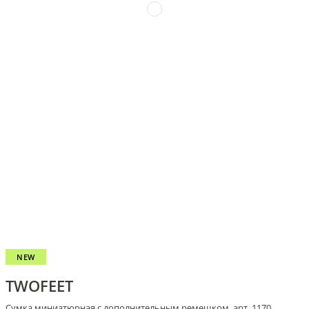
NEW
TWOFEET
Сумка миниатюрная с дополнительным ремешком, арт. 1170