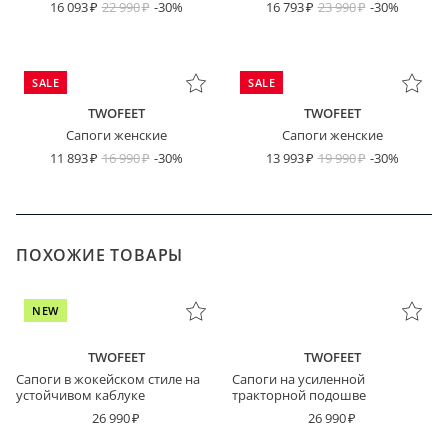
16 093
22 990
-30%
16 793
23 990
-30%
SALE
SALE
TWOFEET
TWOFEET
Сапоги женские
Сапоги женские
11 893
16 990
-30%
13 993
19 990
-30%
ПОХОЖИЕ ТОВАРЫ
NEW
TWOFEET
TWOFEET
Сапоги в жокейском стиле на
Сапоги на усиленной
устойчивом каблуке
тракторной подошве
26 990
26 990