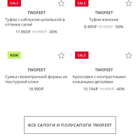
SALE
SALE
TWOFEET
TWOFEET
Туфли с каблуком-шпилькой в
Туфли женские
оттенке camel
8 495
16 990
-50%
11 893
16 990
-30%
NEW
SALE
TWOFEET
TWOFEET
Сумка геометричной формы из
Кроссовки с контрастными
текстурной кожи
кожаными деталями
18 990
10 194
16 990
-40%
ВСЕ САПОГИ И ПОЛУСАПОГИ TWOFEET