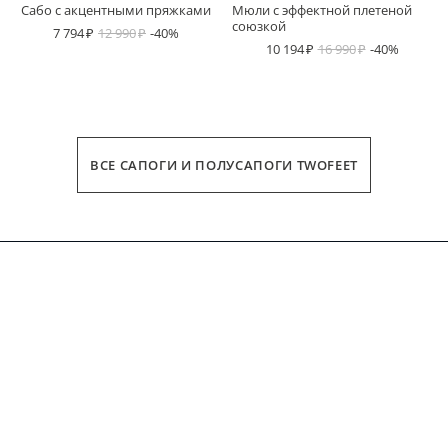
Сабо с акцентными пряжками
Мюли с эффектной плетеной
союзкой
7 794
12 990
-40%
10 194
16 990
-40%
ВСЕ САПОГИ И ПОЛУСАПОГИ TWOFEET