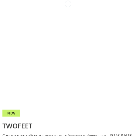
NEW
TWOFEET
Сапоги в жокейском стиле на устойчивом каблуке, арт. U8158-8-N1R