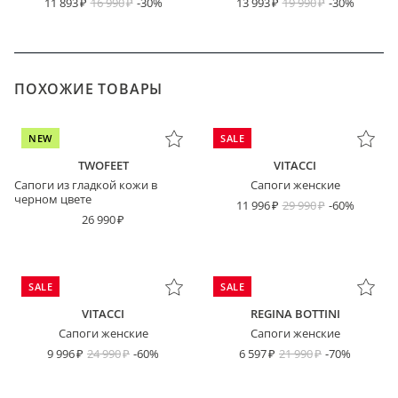
11 893
16 990
-30%
13 993
19 990
-30%
ПОХОЖИЕ ТОВАРЫ
NEW
SALE
TWOFEET
VITACCI
Сапоги из гладкой кожи в
Сапоги женские
черном цвете
11 996
29 990
-60%
26 990
SALE
SALE
VITACCI
REGINA BOTTINI
Сапоги женские
Сапоги женские
9 996
24 990
-60%
6 597
21 990
-70%