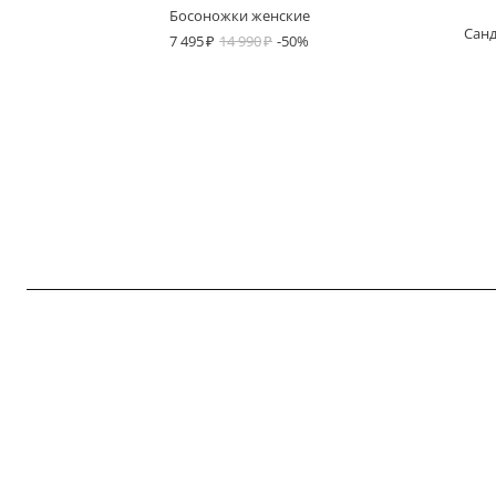
Босоножки женские
Санд
7 495
14 990
-50%