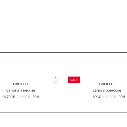
SALE
TWOFEET
TWOFEET
Сапоги женские
Сапоги женские
16 793
23 990
-30%
11 893
16 990
-30%