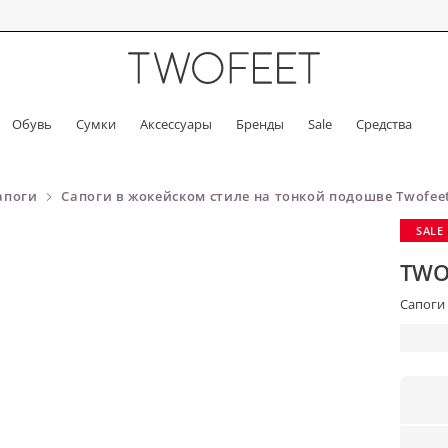
Обувь
Сумки
Аксессуары
Бренды
Sale
Средства
апоги
Сапоги в жокейском стиле на тонкой подошве Twofee
SALE
TWO
Сапоги 