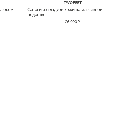
TWOFEET
высоком
Cапоги из гладкой кожи на массивной
подошве
26 990