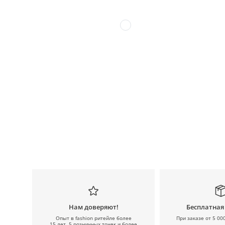
Нам доверяют!
Бесплатная
Опыт в fashion ритейле более
При заказе от 5 00
15 лет, 5 розничных точек и более