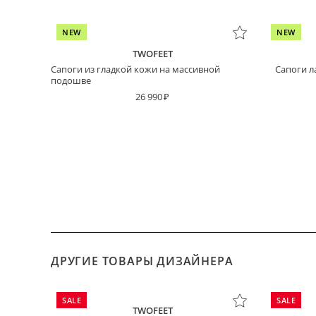
NEW
NEW
TWOFEET
Cапоги из гладкой кожи на массивной
Cапоги л
подошве
26 990
ДРУГИЕ ТОВАРЫ ДИЗАЙНЕРА
SALE
SALE
TWOFEET