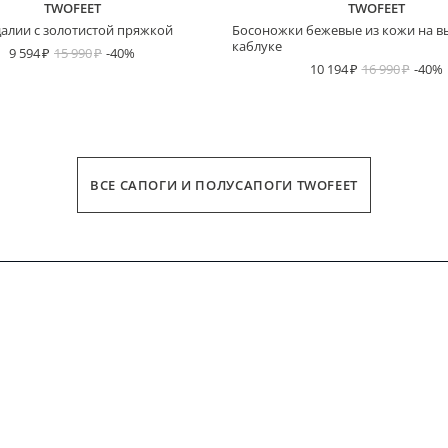
TWOFEET
TWOFEET
алии с золотистой пряжкой
Босоножки бежевые из кожи на 
каблуке
9 594
15 990
-40%
10 194
16 990
-40%
ВСЕ САПОГИ И ПОЛУСАПОГИ TWOFEET