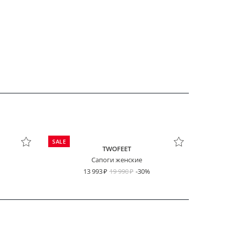
SALE
TWOFEET
Сапоги женские
13 993
19 990
-30%