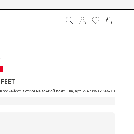
t
FEET
в жокейском стиле на тонкой подошве, арт. WA2319K-1669-1B