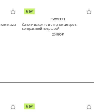
NEW
TWOFEET
аклепками
Cапоги высокие в оттенке сигаро с
контрастной подошвой
26 990
NEW