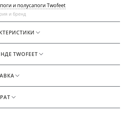
апоги и полусапоги Twofeet
рия и бренд
КТЕРИСТИКИ
ЕНДЕ TWOFEET
АВКА
РАТ