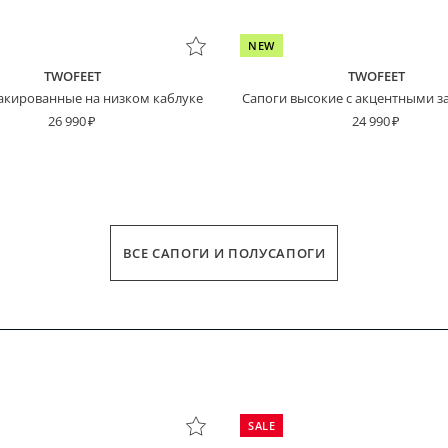
NEW
TWOFEET
TWOFEET
акированные на низком каблуке
Cапоги высокие с акцентными з
26 990
24 990
пользовательским соглашением
Платёж сегодня
Через 2 недели
Через 4 недели
Через 6 недель
ВСЕ САПОГИ И ПОЛУСАПОГИ
ДЛИНА СТОПЫ
SALE