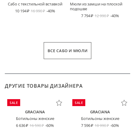
Сабо с текстильной вставкой
Мюли из замши на плоской
подошве
10 194
16 990
-40%
7 794
12 990
-40%
ВСЕ САБО И МЮЛИ
ДРУГИЕ ТОВАРЫ ДИЗАЙНЕРА
SALE
SALE
GRACIANA
GRACIANA
Ботильоны женские
Ботильоны женские
6 636
16 590
-60%
7 596
18 990
-60%