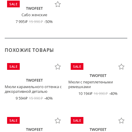
SALE
TWOFEET
Сабо женские
7 995
15 990
-50%
ПОХОЖИЕ ТОВАРЫ
SALE
SALE
TWOFEET
TWOFEET
Мюли с переплетеными
Мюли карамельного оттенка с
ремешками
декоративной деталью
10 194
16 990
-40%
9 594
15 990
-40%
SALE
SALE
TWOFEET
TWOFEET