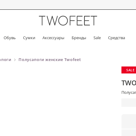
Обувь
Сумки
Аксессуары
Бренды
Sale
Средства
апоги
Полусапоги женские Twofeet
SALE
TWO
Полусап