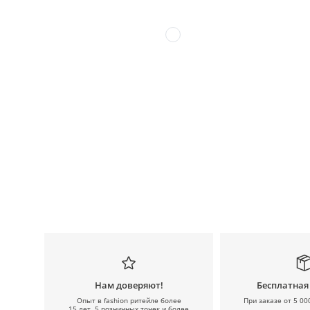
Нам доверяют!
Бесплатная
Опыт в fashion ритейле более
При заказе от 5 00
15 лет, 5 розничных точек и более