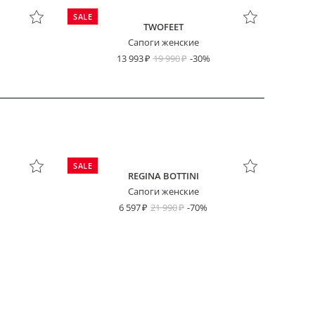
SALE
TWOFEET
Сапоги женские
13 993
19 990
-30%
SALE
REGINA BOTTINI
Сапоги женские
6 597
21 990
-70%