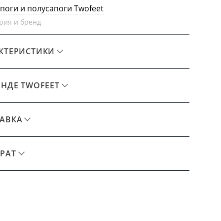
апоги и полусапоги Twofeet
рия и бренд
КТЕРИСТИКИ
ЕНДЕ TWOFEET
АВКА
РАТ