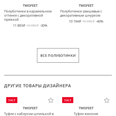
TWOFEET
TWOFEET
Полуботинки в карамельном
Полуботинки замшевые с
оттенке с декоративной
декоративным шнурком
пряжкой
10 194
16 990
-40%
11 893
16 990
-30%
ВСЕ ПОЛУБОТИНКИ
ДРУГИЕ ТОВАРЫ ДИЗАЙНЕРА
SALE
SALE
TWOFEET
TWOFEET
Туфли с каблуком-шпилькой в
Туфли женские