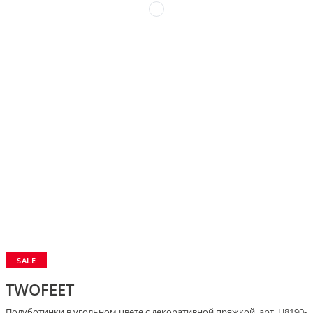
SALE
TWOFEET
Полуботинки в угольном цвете с декоративной пряжкой, арт. U8190-