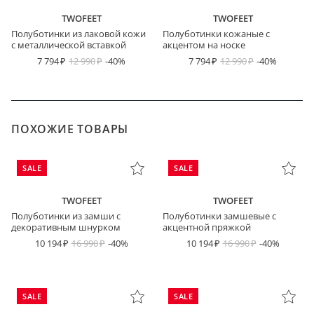
TWOFEET
TWOFEET
Полуботинки из лаковой кожи
Полуботинки кожаные с
с металлической вставкой
акцентом на носке
7 794
12 990
-40%
7 794
12 990
-40%
ПОХОЖИЕ ТОВАРЫ
SALE
SALE
TWOFEET
TWOFEET
Полуботинки из замши с
Полуботинки замшевые с
декоративным шнурком
акцентной пряжкой
10 194
16 990
-40%
10 194
16 990
-40%
SALE
SALE