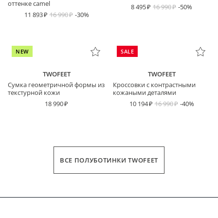
оттенке camel
8 495
16 990
-50%
11 893
16 990
-30%
NEW
SALE
TWOFEET
TWOFEET
Сумка геометричной формы из
Кроссовки с контрастными
текстурной кожи
кожаными деталями
18 990
10 194
16 990
-40%
ВСЕ ПОЛУБОТИНКИ TWOFEET