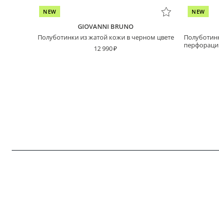
NEW
NEW
GIOVANNI BRUNO
Полуботинки из жатой кожи в черном цвете
Полуботинк
перфораци
12 990