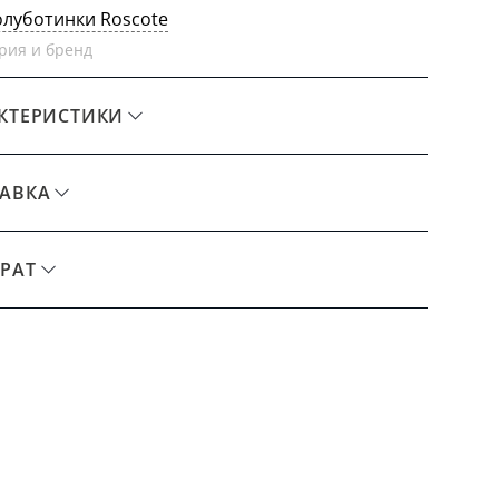
олуботинки Roscote
рия и бренд
КТЕРИСТИКИ
АВКА
РАТ