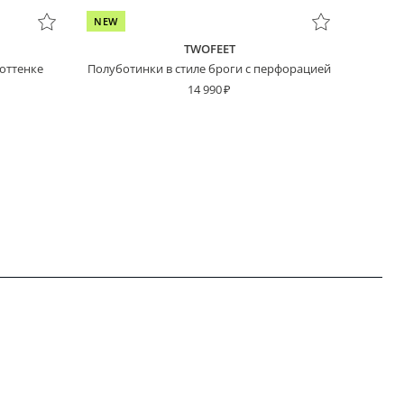
NEW
TWOFEET
оттенке
Полуботинки в стиле броги с перфорацией
14 990