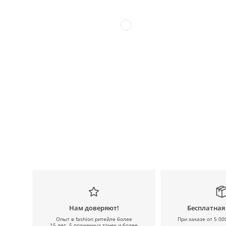
Нам доверяют!
Бесплатная
Опыт в fashion ритейле более
При заказе от 5 00
15 лет, 5 розничных точек и более