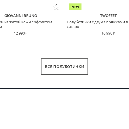
NEW
GIOVANNI BRUNO
TWOFEET
и из жатой кожи с эффектом
Полуботинки с двумя пряжками в 
и
сигаро
12 990
16 990
ВСЕ ПОЛУБОТИНКИ
ДЛИНА СТОПЫ