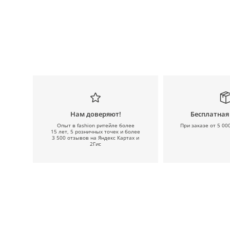
Нам доверяют!
Бесплатная
Опыт в fashion ритейле более
При заказе от 5 00
15 лет, 5 розничных точек и более
3 500 отзывов на Яндекс Картах и
2Гис