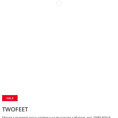
SALE
TWOFEET
Мюли карамельного оттенка на высоком каблуке, арт. F680-833-8