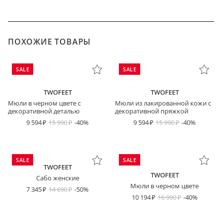
ПОХОЖИЕ ТОВАРЫ
SALE
SALE
TWOFEET
TWOFEET
Мюли в черном цвете с
Мюли из лакированной кожи с
декоративной деталью
декоративной пряжкой
9 594
15 990
-40%
9 594
15 990
-40%
SALE
SALE
TWOFEET
TWOFEET
Сабо женские
Мюли в черном цвете
7 345
14 690
-50%
10 194
16 990
-40%