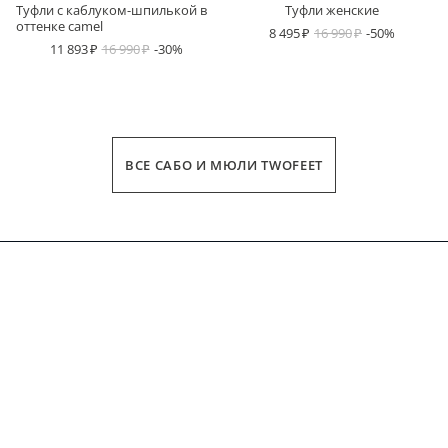
Туфли с каблуком-шпилькой в
Туфли женские
оттенке camel
8 495
16 990
-50%
11 893
16 990
-30%
ВСЕ САБО И МЮЛИ TWOFEET