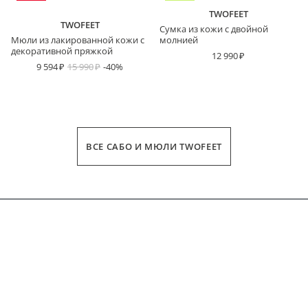
TWOFEET
TWOFEET
Сумка из кожи с двойной
Мюли из лакированной кожи с
молнией
декоративной пряжкой
12 990
9 594
15 990
-40%
ВСЕ САБО И МЮЛИ TWOFEET