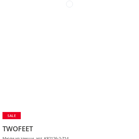
SALE
TWOFEET
Мюли из замши, арт. K82126-2-Z14