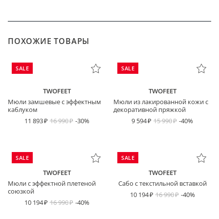
ПОХОЖИЕ ТОВАРЫ
SALE
SALE
TWOFEET
TWOFEET
Мюли замшевые с эффектным
Мюли из лакированной кожи с
каблуком
декоративной пряжкой
11 893
16 990
-30%
9 594
15 990
-40%
SALE
SALE
TWOFEET
TWOFEET
Мюли с эффектной плетеной
Сабо с текстильной вставкой
союзкой
10 194
16 990
-40%
10 194
16 990
-40%