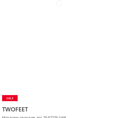
SALE
TWOFEET
Мокасины мужские, арт. TF-E7275-2-N8