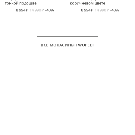
тонкой подошве
коричневом цвете
8 994
14 990
-40%
8 994
14 990
-40%
ВСЕ МОКАСИНЫ TWOFEET