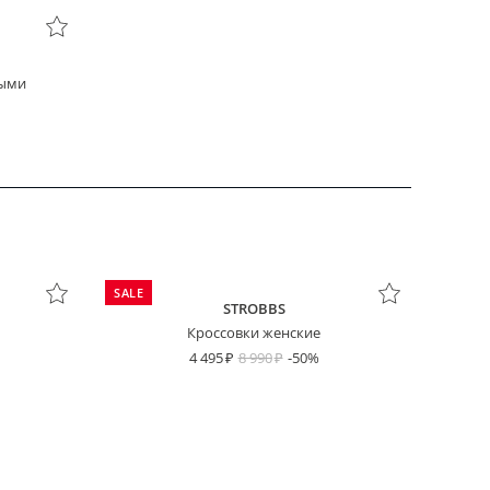
ными
SALE
STROBBS
Кроссовки женские
4 495
8 990
-50%