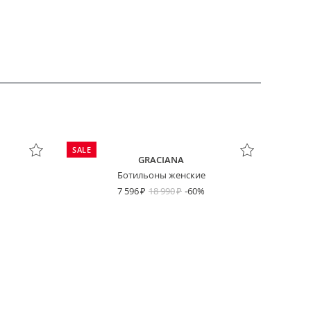
SALE
GRACIANA
Ботильоны женские
7 596
18 990
-60%