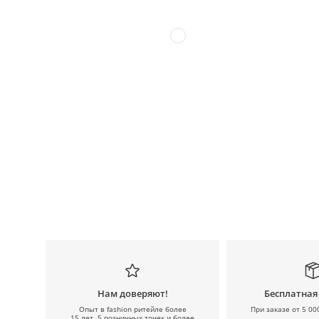
Нам доверяют!
Бесплатная
Опыт в fashion ритейле более
При заказе от 5 00
15 лет, 5 розничных точек и более