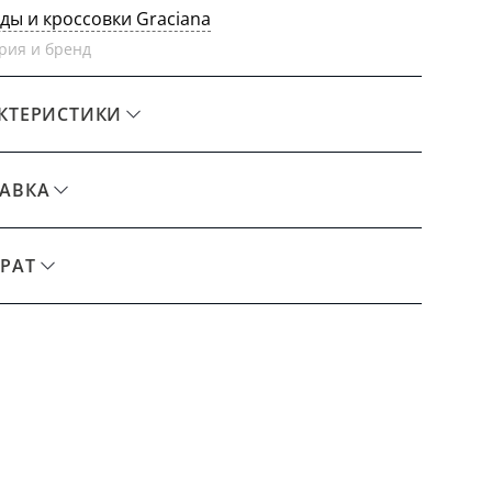
еды и кроссовки Graciana
рия и бренд
КТЕРИСТИКИ
АВКА
РАТ