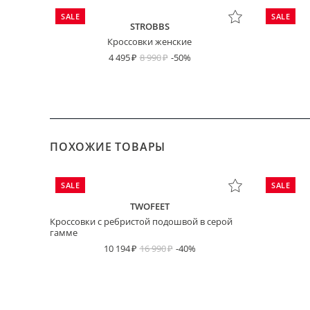
SALE
SALE
STROBBS
Кроссовки женские
4 495
8 990
-50%
ПОХОЖИЕ ТОВАРЫ
SALE
SALE
TWOFEET
Кроссовки с ребристой подошвой в серой
гамме
10 194
16 990
-40%