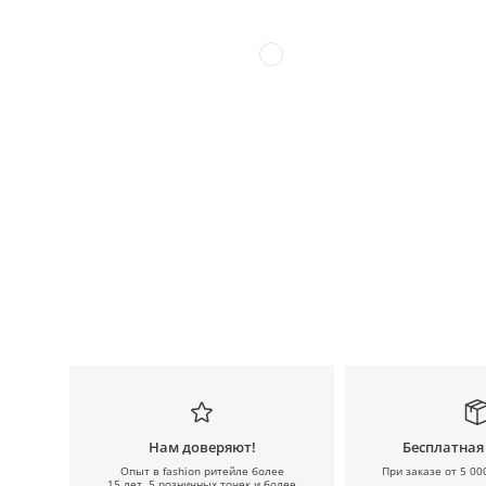
Нам доверяют!
Бесплатная
Опыт в fashion ритейле более
При заказе от 5 00
15 лет, 5 розничных точек и более