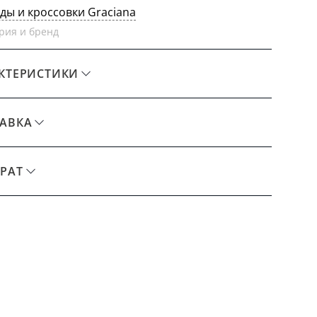
еды и кроссовки Graciana
рия и бренд
КТЕРИСТИКИ
АВКА
РАТ