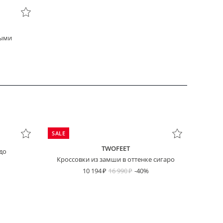
ными
SALE
TWOFEET
до
Кроссовки из замши в оттенке сигаро
10 194
16 990
-40%