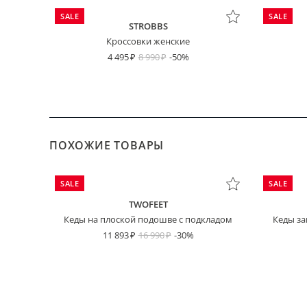
SALE
SALE
STROBBS
Кроссовки женские
4 495
8 990
-50%
ПОХОЖИЕ ТОВАРЫ
SALE
SALE
TWOFEET
Кеды на плоской подошве с подкладом
Кеды з
11 893
16 990
-30%