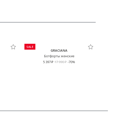
SALE
GRACIANA
Ботфорты женские
5 397
17 990
-70%