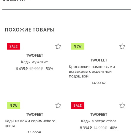
ПОХОЖИЕ ТОВАРЫ
SALE
NEW
TWOFEET
TWOFEET
Кеды мужские
Кроссовки с замшевыми
6 495
12 990
-50%
вставками с акцентной
подошвой
14 990
NEW
SALE
TWOFEET
TWOFEET
Кеды из кожи коричневого
Кеды в ретро стиле
цвета
8 994
14 990
-40%
14 990