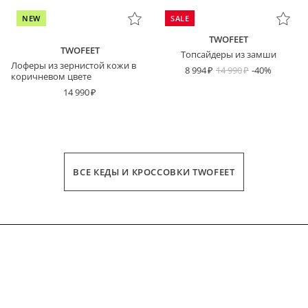
NEW
SALE
TWOFEET
TWOFEET
Топсайдеры из замши
Лоферы из зернистой кожи в
8 994
14 990
-40%
коричневом цвете
14 990
ВСЕ КЕДЫ И КРОССОВКИ TWOFEET