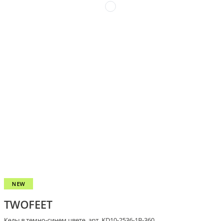
NEW
TWOFEET
Кеды в темно-синем цвете, арт. KD10-2536-1B-360