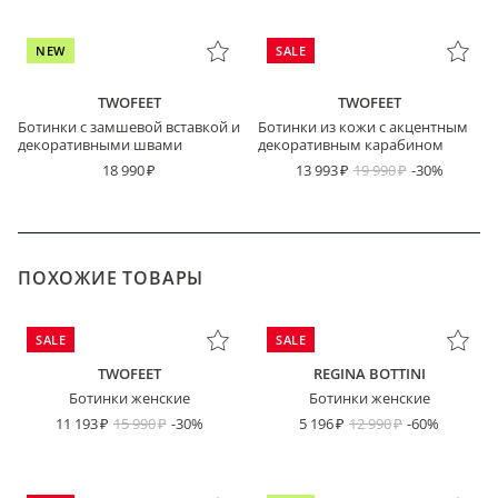
NEW
SALE
TWOFEET
TWOFEET
Ботинки с замшевой вставкой и
Ботинки из кожи с акцентным
декоративными швами
декоративным карабином
18 990
13 993
19 990
-30%
ПОХОЖИЕ ТОВАРЫ
SALE
SALE
TWOFEET
REGINA BOTTINI
Ботинки женские
Ботинки женские
11 193
15 990
-30%
5 196
12 990
-60%