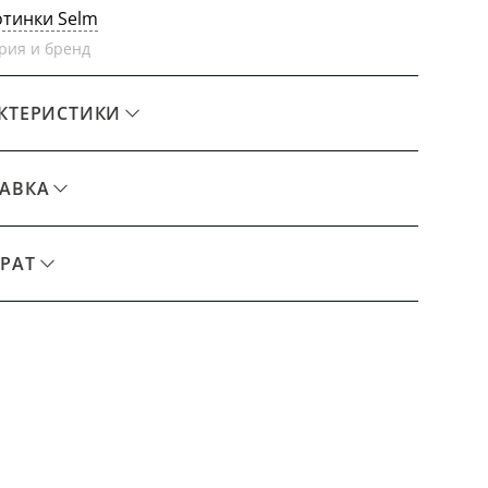
отинки Selm
рия и бренд
КТЕРИСТИКИ
АВКА
РАТ