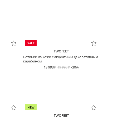
SALE
TWOFEET
Ботинки из кожи с акцентным декоративным
карабином
13 993
19 990
-30%
NEW
TWOFEET