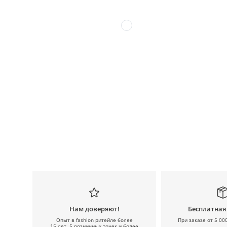
Нам доверяют!
Бесплатная
Опыт в fashion ритейле более
При заказе от 5 00
15 лет, 5 розничных точек и более