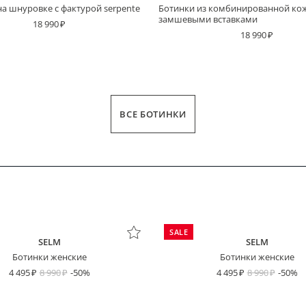
а шнуровке с фактурой serpente
Ботинки из комбинированной ко
замшевыми вставками
18 990
18 990
ВСЕ БОТИНКИ
пользовательским соглашением
Платёж сегодня
Через 2 недели
Через 4 недели
Через 6 недель
SALE
SELM
SELM
Ботинки женские
Ботинки женские
4 495
8 990
-50%
4 495
8 990
-50%