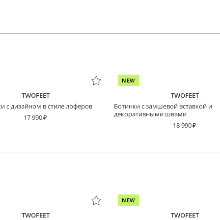
NEW
TWOFEET
TWOFEET
и с дизайном в стиле лоферов
Ботинки с замшевой вставкой и
декоративными швами
17 990
18 990
NEW
TWOFEET
TWOFEET