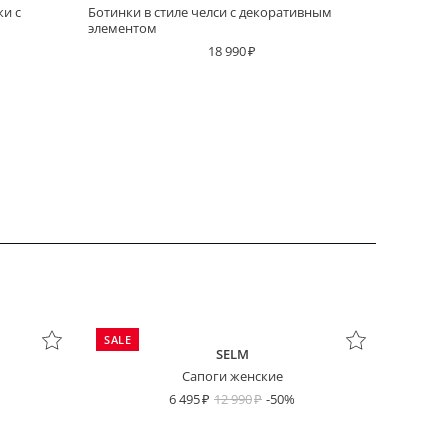
жи с
Ботинки в стиле челси с декоративным
элементом
18 990
SALE
SELM
Сапоги женские
6 495
12 990
-50%