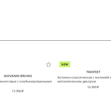
NEW
TWOFEET
GIOVANNI BRUNO
Ботинки классические с молнией 
рекинговые с комбинированными
металлическим декором
16 990
15 990