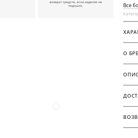
возврат средств, если изделие не
Все б
подошло.
Катего
ХАРА
О БР
ОПИ
ДОСТ
ВОЗВ