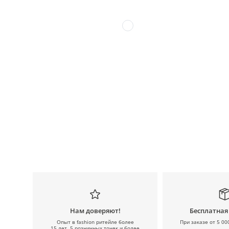
Нам доверяют!
Бесплатная
Опыт в fashion ритейле более
При заказе от 5 00
15 лет, 5 розничных точек и более