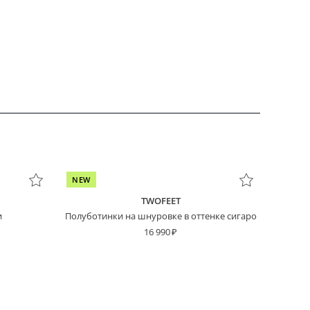
NEW
TWOFEET
и
Полуботинки на шнуровке в оттенке сигаро
16 990