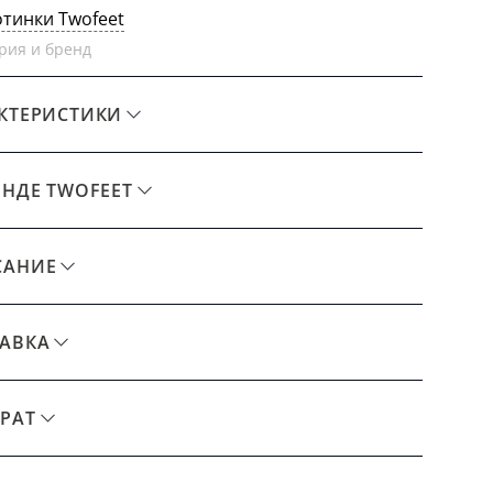
отинки Twofeet
рия и бренд
КТЕРИСТИКИ
ЕНДЕ TWOFEET
САНИЕ
АВКА
РАТ