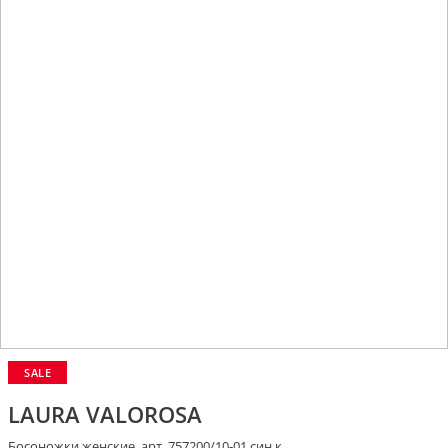
SALE
LAURA VALOROSA
Босоножки женские, арт. 757200/10-01 син.к.