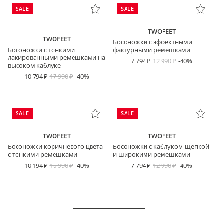
SALE
SALE
TWOFEET
TWOFEET
Босоножки с эффектными
Босоножки с тонкими
фактурными ремешками
лакированными ремешками на
7 794
12 990
-40%
высоком каблуке
10 794
17 990
-40%
SALE
SALE
TWOFEET
TWOFEET
Босоножки коричневого цвета
Босоножки с каблуком-щепкой
с тонкими ремешками
и широкими ремешками
10 194
16 990
-40%
7 794
12 990
-40%