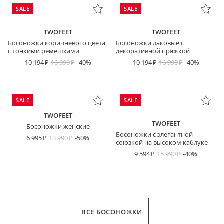
SALE
SALE
TWOFEET
TWOFEET
Босоножки коричневого цвета
Босоножки лаковые с
с тонкими ремешками
декоративной пряжкой
10 194
16 990
-40%
10 194
16 990
-40%
SALE
SALE
TWOFEET
TWOFEET
Босоножки женские
Босоножки с элегантной
6 995
13 990
-50%
союзкой на высоком каблуке
9 594
15 990
-40%
ВСЕ БОСОНОЖКИ