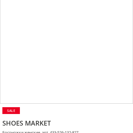
SALE
SHOES MARKET
Босоножки женские, арт. 433-526-132-827