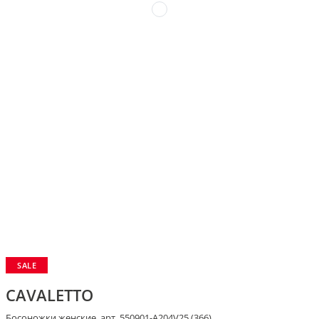
SALE
CAVALETTO
Босоножки женские, арт. 550901-A204V25 (366)