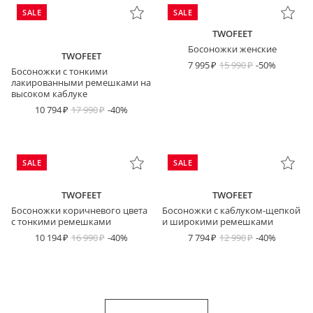
SALE
SALE
TWOFEET
Босоножки женские
TWOFEET
7 995
15 990
-50%
Босоножки с тонкими
лакированными ремешками на
высоком каблуке
10 794
17 990
-40%
SALE
SALE
TWOFEET
TWOFEET
Босоножки коричневого цвета
Босоножки с каблуком-щепкой
с тонкими ремешками
и широкими ремешками
10 194
16 990
-40%
7 794
12 990
-40%