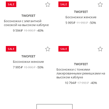
SALE
SALE
TWOFEET
TWOFEET
Босоножки женские
Босоножки с элегантной
5 995
11 990
-50%
союзкой на высоком каблуке
9 594
15 990
-40%
SALE
SALE
TWOFEET
Босоножки женские
TWOFEET
7 995
15 990
-50%
Босоножки с тонкими
лакированными ремешками на
высоком каблуке
10 794
17 990
-40%