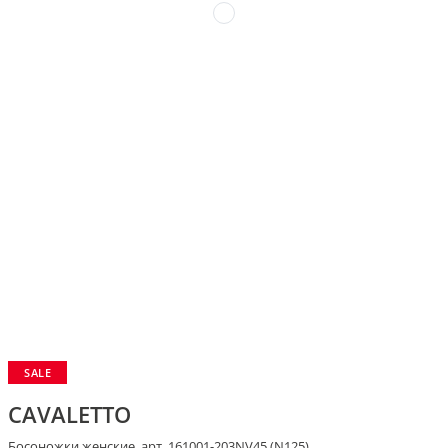
SALE
CAVALETTO
Босоножки женские, арт. 161001-203NV45 (N125)