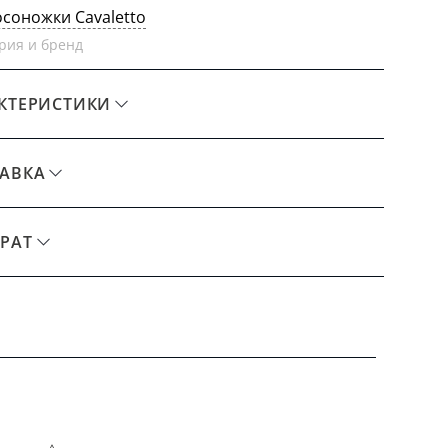
осоножки Cavaletto
рия и бренд
КТЕРИСТИКИ
АВКА
РАТ