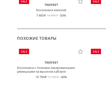
SALE
SALE
TWOFEET
Босоножки женские
7 495
14 990
-50%
ПОХОЖИЕ ТОВАРЫ
SALE
SALE
TWOFEET
Босоножки с тонкими лакированными
ремешками на высоком каблуке
10 794
17 990
-40%