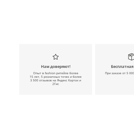
Нам доверяют!
Бесплатная
Опыт в fashion ритейле более
При заказе от 5 00
15 лет, 5 розничных точек и более
3 500 отзывов на Яндекс Картах и
2Гис