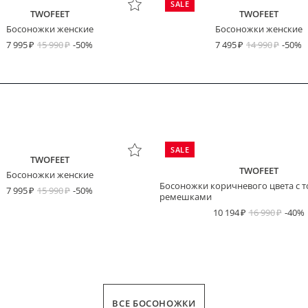
SALE
TWOFEET
TWOFEET
Босоножки женские
Босоножки женские
7 995
15 990
-50%
7 495
14 990
-50%
SALE
TWOFEET
TWOFEET
Босоножки женские
Босоножки коричневого цвета с 
7 995
15 990
-50%
ремешками
10 194
16 990
-40%
ВСЕ БОСОНОЖКИ