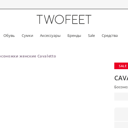
Обувь
Сумки
Аксессуары
Бренды
Sale
Средства
осоножки женские Cavaletto
SALE
CAV
Босонож