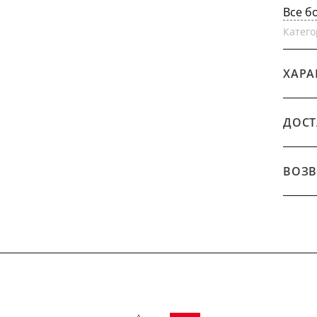
Все б
Катего
ХАРА
ДОСТ
ВОЗВ