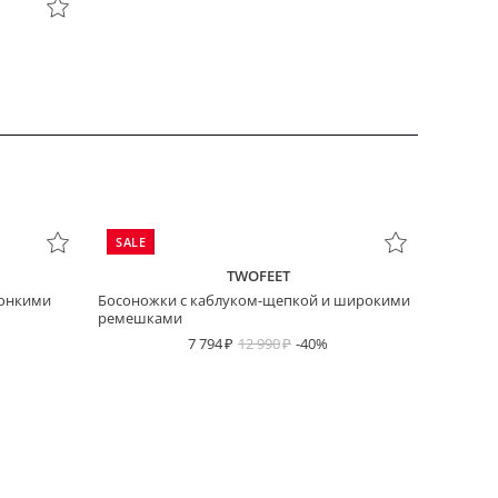
SALE
TWOFEET
тонкими
Босоножки с каблуком-щепкой и широкими
ремешками
7 794
12 990
-40%