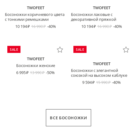
TWOFEET
TWOFEET
Босоножки коричневого цвета
Босоножки лаковые с
с тонкими ремешками
декоративной пряжкой
10 194
16 990
-40%
10 194
16 990
-40%
SALE
SALE
TWOFEET
TWOFEET
Босоножки женские
Босоножки с элегантной
6 995
13 990
-50%
союзкой на высоком каблуке
9 594
15 990
-40%
ВСЕ БОСОНОЖКИ