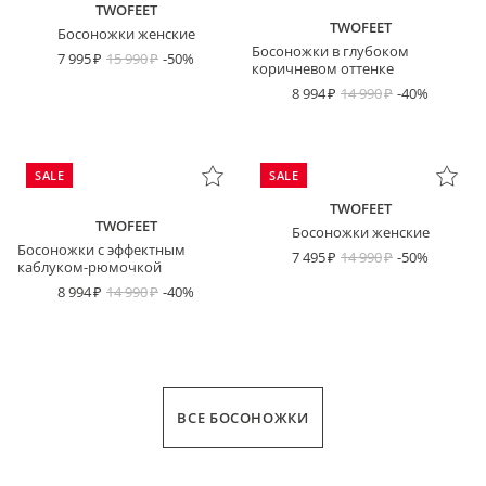
TWOFEET
TWOFEET
Босоножки женские
Босоножки в глубоком
7 995
15 990
-50%
коричневом оттенке
8 994
14 990
-40%
SALE
SALE
TWOFEET
TWOFEET
Босоножки женские
Босоножки с эффектным
7 495
14 990
-50%
каблуком-рюмочкой
8 994
14 990
-40%
ВСЕ БОСОНОЖКИ